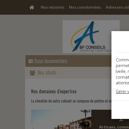
Nos missions
Nos coordonnées
Adresses uti
Base documentaire
Comme t
permet
Nos atouts
(veille
connai
attente
Nos domaines d'expertise
Gérer 
La clientèle de notre cabinet se compose de petites et moyennes ent
Artisans, comm