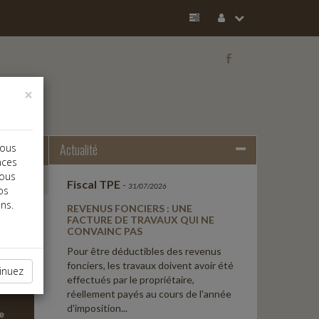
b
×
Actualité
vous
nces
vous
Fiscal TPE
-
31/07/2026
os
ns.
REVENUS FONCIERS : UNE
FACTURE DE TRAVAUX QUI NE
CONVAINC PAS
Pour être déductibles des revenus
fonciers, les travaux doivent avoir été
inuez
effectués par le propriétaire,
réellement payés au cours de l'année
d'imposition...
e