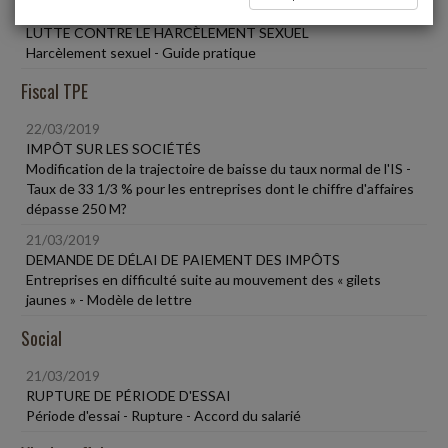
22/03/2019
LUTTE CONTRE LE HARCÈLEMENT SEXUEL
Harcèlement sexuel - Guide pratique
Fiscal TPE
22/03/2019
IMPÔT SUR LES SOCIÉTÉS
Modification de la trajectoire de baisse du taux normal de l'IS -
Taux de 33 1/3 % pour les entreprises dont le chiffre d'affaires
dépasse 250 M?
21/03/2019
DEMANDE DE DÉLAI DE PAIEMENT DES IMPÔTS
Entreprises en difficulté suite au mouvement des « gilets
jaunes » - Modèle de lettre
Social
21/03/2019
RUPTURE DE PÉRIODE D'ESSAI
Période d'essai - Rupture - Accord du salarié