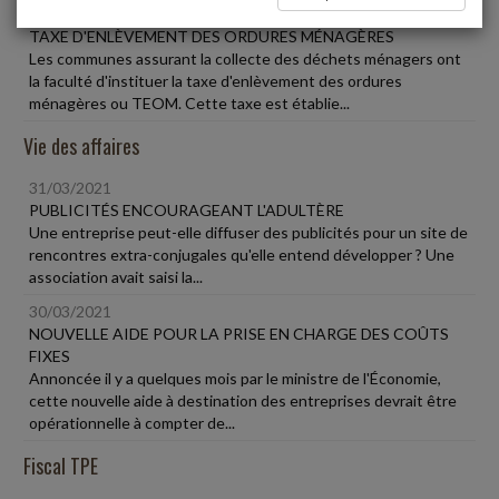
31/03/2021
TAXE D'ENLÈVEMENT DES ORDURES MÉNAGÈRES
Les communes assurant la collecte des déchets ménagers ont
la faculté d'instituer la taxe d'enlèvement des ordures
ménagères ou TEOM. Cette taxe est établie...
Vie des affaires
31/03/2021
PUBLICITÉS ENCOURAGEANT L'ADULTÈRE
Une entreprise peut-elle diffuser des publicités pour un site de
rencontres extra-conjugales qu'elle entend développer ? Une
association avait saisi la...
30/03/2021
NOUVELLE AIDE POUR LA PRISE EN CHARGE DES COÛTS
FIXES
Annoncée il y a quelques mois par le ministre de l'Économie,
cette nouvelle aide à destination des entreprises devrait être
opérationnelle à compter de...
Fiscal TPE