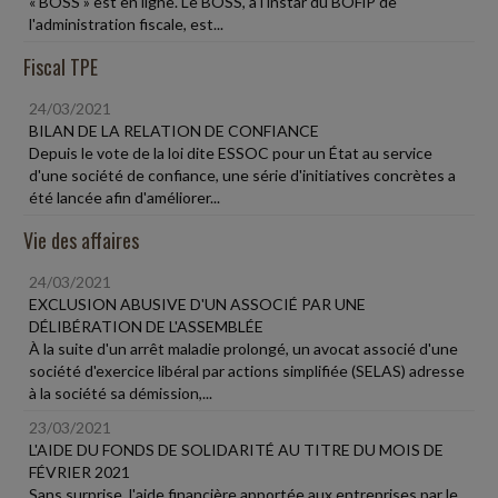
« BOSS » est en ligne. Le BOSS, à l'instar du BOFiP de
l'administration fiscale, est...
Fiscal TPE
24/03/2021
BILAN DE LA RELATION DE CONFIANCE
Depuis le vote de la loi dite ESSOC pour un État au service
d'une société de confiance, une série d'initiatives concrètes a
été lancée afin d'améliorer...
Vie des affaires
24/03/2021
EXCLUSION ABUSIVE D'UN ASSOCIÉ PAR UNE
DÉLIBÉRATION DE L'ASSEMBLÉE
À la suite d'un arrêt maladie prolongé, un avocat associé d'une
société d'exercice libéral par actions simplifiée (SELAS) adresse
à la société sa démission,...
23/03/2021
L'AIDE DU FONDS DE SOLIDARITÉ AU TITRE DU MOIS DE
FÉVRIER 2021
Sans surprise, l'aide financière apportée aux entreprises par le