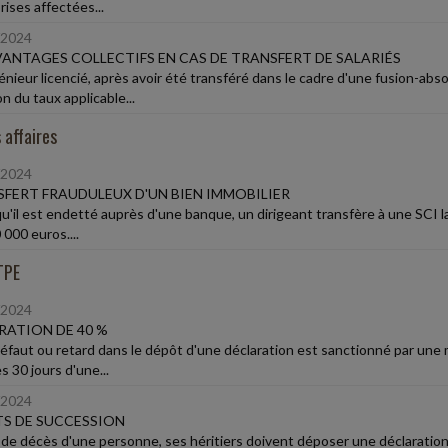
rises affectées...
/2024
VANTAGES COLLECTIFS EN CAS DE TRANSFERT DE SALARIÉS
énieur licencié, après avoir été transféré dans le cadre d'une fusion-abs
n du taux applicable...
 affaires
/2024
FERT FRAUDULEUX D'UN BIEN IMMOBILIER
qu'il est endetté auprès d'une banque, un dirigeant transfère à une SCI l
000 euros....
TPE
/2024
ATION DE 40 %
éfaut ou retard dans le dépôt d'une déclaration est sanctionné par une m
s 30 jours d'une...
/2024
S DE SUCCESSION
 de décès d'une personne, ses héritiers doivent déposer une déclaratio