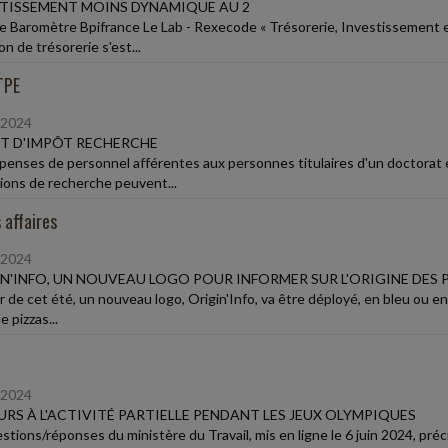
TISSEMENT MOINS DYNAMIQUE AU 2
le Baromètre Bpifrance Le Lab - Rexecode « Trésorerie, Investissement e
on de trésorerie s'est...
TPE
/2024
T D'IMPÔT RECHERCHE
penses de personnel afférentes aux personnes titulaires d'un doctorat 
ions de recherche peuvent...
 affaires
/2024
N'INFO, UN NOUVEAU LOGO POUR INFORMER SUR L'ORIGINE DES
r de cet été, un nouveau logo, Origin'Info, va être déployé, en bleu ou en
e pizzas...
/2024
RS À L'ACTIVITÉ PARTIELLE PENDANT LES JEUX OLYMPIQUES
stions/réponses du ministère du Travail, mis en ligne le 6 juin 2024, pr