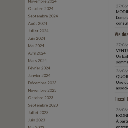
Novembre 2024
27/06
Octobre 2024
MODIF
Septembre 2024
L'emplo
consul
Août 2024
Juillet 2024
Vie des
Juin 2024
27/06
Mai 2024
VENTE
Avril 2024
Un bai
Mars 2024
sommes
Février 2024
26/06
Janvier 2024
QUORU
Une op
Décembre 2023
associé
Novembre 2023
Octobre 2023
Fiscal 
Septembre 2023
26/06
Juillet 2023
EXONÉ
Juin 2023
À part
entrepr
Mai 2023