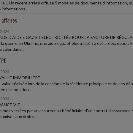
 le 1 Un récent arrêté diffuse 5 modèles de documents d'information, qu
4 informations...
 affaires
/2024
DE D'AIDE « GAZ ET ÉLECTRICITÉ » POUR LA FACTURE DE RÉGUL
 la guerre en Ukraine, une aide « gaz et électricité » a été créée, depuis
 calendaire...
TPE
/2024
VALUE IMMOBILIÈRE
s-value réalisée lors de la cession de la résidence principale et de ses
e d'imposition....
/2024
ANCE-VIE
mmes versées par un assureur au bénéficiaire d'un contrat d'assurance-v
oumises aux droits...