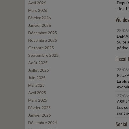
Avril 2026
Depuis
- les 1
Mars 2026
Février 2026
Vie des
Janvier 2026
28/06
Décembre 2025
DEMAN
Novembre 2025
Suite à
Octobre 2025
période
Septembre 2025
Fiscal 
Août 2025
28/06
Juillet 2025
PLUS-
Juin 2025
La plu
Mai 2025
exonéré
Avril 2025
27/06
Mars 2025
ASSUR
Les so
Février 2025
sont s
Janvier 2025
Décembre 2024
Social