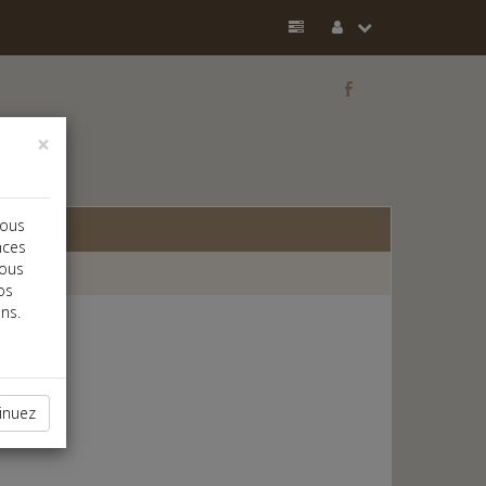
b
×
vous
nces
vous
os
ns.
inuez