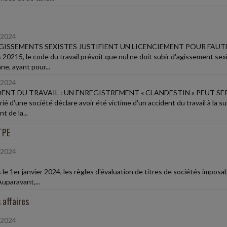
/2024
GISSEMENTS SEXISTES JUSTIFIENT UN LICENCIEMENT POUR FAUT
 20215, le code du travail prévoit que nul ne doit subir d'agissement se
ne, ayant pour...
/2024
ENT DU TRAVAIL : UN ENREGISTREMENT « CLANDESTIN » PEUT SE
arié d'une société déclare avoir été victime d'un accident du travail à la
nt de la...
TPE
/2024
le 1er janvier 2024, les règles d'évaluation de titres de sociétés imposab
uparavant,...
 affaires
/2024