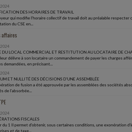
/2024
ICATION DES HORAIRES DE TRAVAIL
yeur qui modifie l'horaire collectif de travail doit au préalable respecter
tation du CSE en...
 affaires
/2024
 DU LOCAL COMMERCIAL ET RESTITUTION AU LOCATAIRE DE CH
lleur délivre à son locataire un commandement de payer les charges affére
 demandées, en précisant...
/2024
M ET NULLITÉ DES DÉCISIONS D'UNE ASSEMBLÉE
ération de fusion a été approuvée par les assemblées des sociétés absor
s de l'absorbée...
TPE
/2024
RATIONS FISCALES
ir du 1 Il permet d'obtenir, sous certaines conditions, une exonération d'
ises et de taxe...