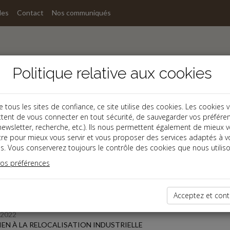
les
Contact
Nos communiqués
Politique relative aux cookies
ous les sites de confiance, ce site utilise des cookies. Les cookies 
tent de vous connecter en tout sécurité, de sauvegarder vos préfére
s
, newsletter, recherche, etc.). Ils nous permettent également de mieux 
tre pour mieux vous servir et vous proposer des services adaptés à v
s. Vous conserverez toujours le contrôle des cookies que nous utiliso
 des dernières dépêches
vos préférences
 affaires
Acceptez et cont
/2022
EN À LA RELOCALISATION INDUSTRIELLE