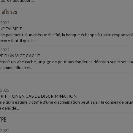
 après déduction...
 affaires
/2022
E FALSIFIÉ
 de paiement d'un chèque falsifié, la banque échappe à toute responsabili
core faut-il qu'elle...
/2022
E D'UN VICE CACHÉ
etenir un vice caché, un juge ne peut pas fonder sa décision sur le seul r
 comme l'illustre...
/2022
RIPTION EN CAS DE DISCRIMINATION
arié qui s'estime victime d'une discrimination peut saisir le conseil de p
 délai de...
TPE
/2022