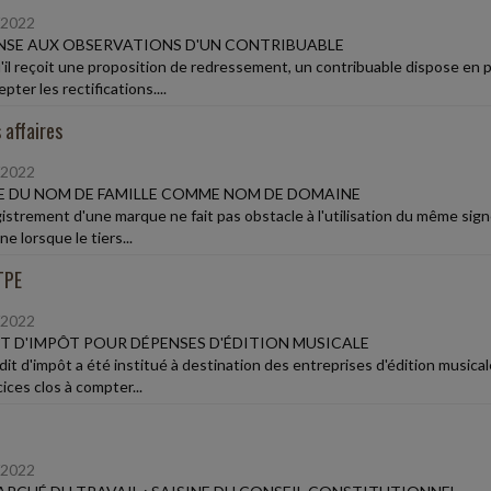
/2022
SE AUX OBSERVATIONS D'UN CONTRIBUABLE
'il reçoit une proposition de redressement, un contribuable dispose en 
pter les rectifications....
 affaires
/2022
 DU NOM DE FAMILLE COMME NOM DE DOMAINE
gistrement d'une marque ne fait pas obstacle à l'utilisation du même s
e lorsque le tiers...
TPE
/2022
T D'IMPÔT POUR DÉPENSES D'ÉDITION MUSICALE
it d'impôt a été institué à destination des entreprises d'édition musicale
ices clos à compter...
/2022