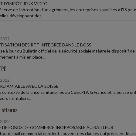
T D'IMPÔT JEUX VIDÉO
éserve de l'obtention d'un agrément, les entreprises soumises à l'IS peu
elles développent des...
/2022
ISATION DES RTT INTÉGRÉE DANS LE BOSS
e à jour du Bulletin officiel de la sécurité sociale intègre le dispositif
nement a mis en place...
TPE
/2022
D AMIABLE AVEC LA SUISSE
 contexte de la crise sanitaire liée au Covid-19, la France et la Suisse o
leurs frontaliers...
 affaires
/2022
 DE FONDS DE COMMERCE INOPPOSABLE AU BAILLEUR
trat de bail commercial contient souvent des clauses qui précisent les mo