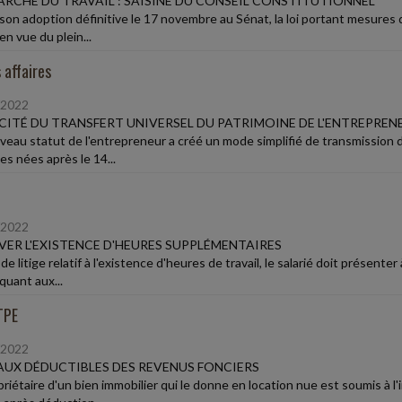
ARCHÉ DU TRAVAIL : SAISINE DU CONSEIL CONSTITUTIONNEL
son adoption définitive le 17 novembre au Sénat, la loi portant mesure
 en vue du plein...
 affaires
/2022
CITÉ DU TRANSFERT UNIVERSEL DU PATRIMOINE DE L'ENTREPREN
veau statut de l'entrepreneur a créé un mode simplifié de transmission d
es nées après le 14...
/2022
ER L'EXISTENCE D'HEURES SUPPLÉMENTAIRES
de litige relatif à l'existence d'heures de travail, le salarié doit prése
quant aux...
TPE
/2022
UX DÉDUCTIBLES DES REVENUS FONCIERS
priétaire d'un bien immobilier qui le donne en location nue est soumis à l