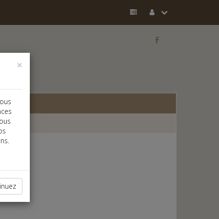
b
×
vous
nces
vous
os
ns.
inuez