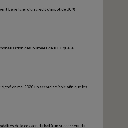
vent bénéficier d'un crédit d'impôt de 30 %
 de monétisation des journées de RTT que le
nt signé en mai 2020 un accord amiable afin que les
dalités de la cession du bail à un successeur du