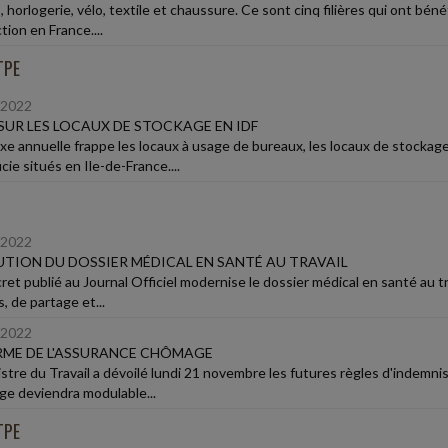
 horlogerie, vélo, textile et chaussure. Ce sont cinq filières qui ont bénéf
ion en France....
TPE
/2022
SUR LES LOCAUX DE STOCKAGE EN IDF
xe annuelle frappe les locaux à usage de bureaux, les locaux de stockag
cie situés en Ile-de-France....
/2022
TION DU DOSSIER MÉDICAL EN SANTÉ AU TRAVAIL
et publié au Journal Officiel modernise le dossier médical en santé au tra
, de partage et...
/2022
ME DE L'ASSURANCE CHÔMAGE
istre du Travail a dévoilé lundi 21 novembre les futures règles d'indemn
e deviendra modulable...
TPE