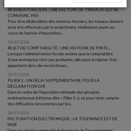
31/07/2026
REVENUS FONCIERS : UNE FACTURE DE TRAVAUX QUI NE
CONVAINC PAS
Pour être déductibles des revenus fonciers, les travaux doivent
avoir été effectués par le propriétaire, réellement payés au
cours de l'année d'imposition...
30/07/2026
REJET DE COMPTABILITÉ : UNE HISTOIRE DE PINTE...
Lorsque l'administration fiscale estime que la comptabilité
d'une entreprise n'est pas probante, elle peut la rejeter. Il lui
appartient alors de reconstituer...
29/07/2026
PILIER 2 : UN DÉLAI SUPPLÉMENTAIRE POUR LA
DÉCLARATION GIR
Dans le cadre de l'imposition minimale des groupes
multinationaux (réforme dite « Pilier 2 »), et pour tenir compte
des difficultés rencontrées par les...
28/07/2026
FACTURATION ÉLECTRONIQUE : LA TOLÉRANCE EST DE
MISE
Dans un récent communiqué de presse, le Gouvernement