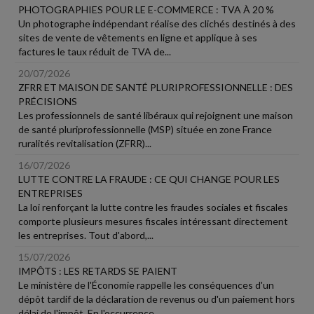
PHOTOGRAPHIES POUR LE E-COMMERCE : TVA À 20 %
Un photographe indépendant réalise des clichés destinés à des
sites de vente de vêtements en ligne et applique à ses
factures le taux réduit de TVA de...
20/07/2026
ZFRR ET MAISON DE SANTÉ PLURIPROFESSIONNELLE : DES
PRÉCISIONS
Les professionnels de santé libéraux qui rejoignent une maison
de santé pluriprofessionnelle (MSP) située en zone France
ruralités revitalisation (ZFRR)...
16/07/2026
LUTTE CONTRE LA FRAUDE : CE QUI CHANGE POUR LES
ENTREPRISES
La loi renforçant la lutte contre les fraudes sociales et fiscales
comporte plusieurs mesures fiscales intéressant directement
les entreprises. Tout d'abord,...
15/07/2026
IMPÔTS : LES RETARDS SE PAIENT
Le ministère de l'Économie rappelle les conséquences d'un
dépôt tardif de la déclaration de revenus ou d'un paiement hors
délai de l'impôt. En l'occurrence,...