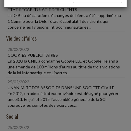
28/02/2022
ÉTAT RÉCAPITULATIF DES CLIENTS
La DEB ou déclaration d'échanges de biens a été supprimée au
1 Comme pour la DEB, l'état récapitulatif des clients qui
concerne les livraisons intracommunautaires...
Vie des affaires
28/02/2022
COOKIES PUBLICITAIRES
En 2020, la CNIL a condamné Google LLC et Google Ireland à
une amende de 100 millions d'euros au titre de trois violations
de la loi Informatique et Libertés....
25/02/2022
UNANIMITÉ DES ASSOCIÉS DANS UNE SOCIÉTÉ CIVILE
En 2012, un administrateur provisoire est désigné pour gérer
une SCI. En juillet 2015, l'assemblée générale de la SCI
approuve les comptes des exercices...
Social
25/02/2022